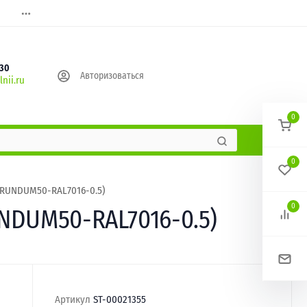
630
Авторизоваться
nii.ru
0
0
ORUNDUM50-RAL7016-0.5)
0
NDUM50-RAL7016-0.5)
Артикул
ST-00021355