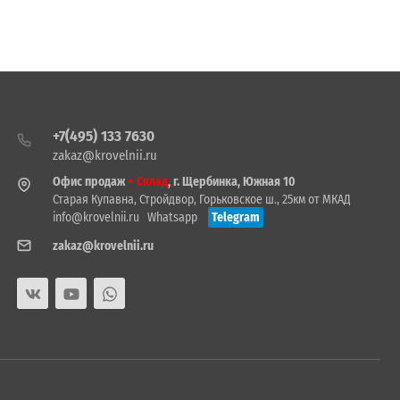
+7(495) 133 7630
zakaz@krovelnii.ru
Офис продаж
+ Склад
, г. Щербинка, Южная 10
Старая Купавна, Стройдвор, Горьковское ш., 25км от МКАД
info@krovelnii.ru
Whatsapp
Telegram
zakaz@krovelnii.ru