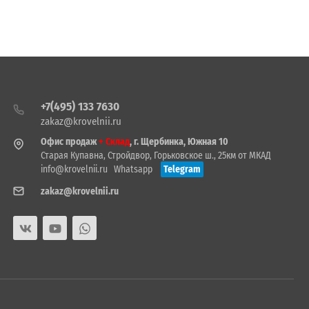
+7(495) 133 7630
zakaz@krovelnii.ru
Офис продаж
+ Склад
, г. Щербинка, Южная 10
Старая Купавна, Стройдвор, Горьковское ш., 25км от МКАД
info@krovelnii.ru
Whatsapp
Telegram
zakaz@krovelnii.ru