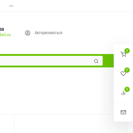
630
Авторизоваться
nii.ru
0
0
0