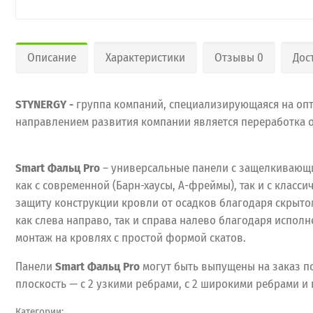
Описание
Характеристики
Отзывы 0
Дос
STYNERGY -
группа компаний, специализирующаяся на опт
направлением развития компании является переработка 
Smart Фальц Pro
– универсальные панели с защелкивающи
как с современной (Барн-хаусы, А-фреймы), так и с класс
защиту конструкции кровли от осадков благодаря скрытом
как слева направо, так и справа налево благодаря испол
монтаж на кровлях с простой формой скатов.
Панели
Smart Фальц Pro
могут быть выпущены на заказ по 
плоскость — с 2 узкими ребрами, с 2 широкими ребрами и
Категории: