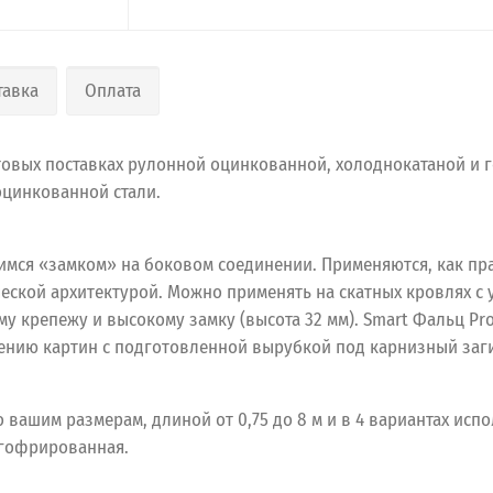
тавка
Оплата
овых поставках рулонной оцинкованной, холоднокатаной и г
оцинкованной стали.
мся «замком» на боковом соединении. Применяются, как пра
ической архитектурой. Можно применять на скатных кровлях с
у крепежу и высокому замку (высота 32 мм). Smart Фальц Pro
нению картин с подготовленной вырубкой под карнизный заги
вашим размерам, длиной от 0,75 до 8 м и в 4 вариантах испол
 гофрированная.