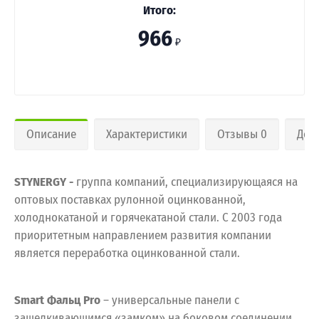
Итого:
966
₽
Описание
Характеристики
Отзывы 0
Дос
STYNERGY -
группа компаний, специализирующаяся на
оптовых поставках рулонной оцинкованной,
холоднокатаной и горячекатаной стали. С 2003 года
приоритетным направлением развития компании
является переработка оцинкованной стали.
Smart Фальц Pro
– универсальные панели с
защелкивающимся «замком» на боковом соединении.