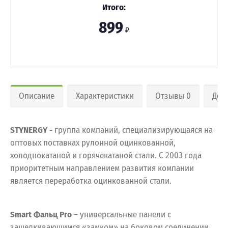
Итого:
899
₽
Описание
Характеристики
Отзывы 0
Дос
STYNERGY -
группа компаний, специализирующаяся на
оптовых поставках рулонной оцинкованной,
холоднокатаной и горячекатаной стали. С 2003 года
приоритетным направлением развития компании
является переработка оцинкованной стали.
Smart Фальц Pro
– универсальные панели с
защелкивающимся «замком» на боковом соединении.