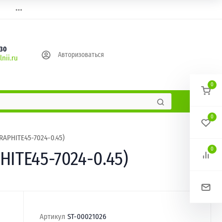
630
Авторизоваться
nii.ru
0
0
APHITE45-7024-0.45)
0
ITE45-7024-0.45)
Артикул
ST-00021026