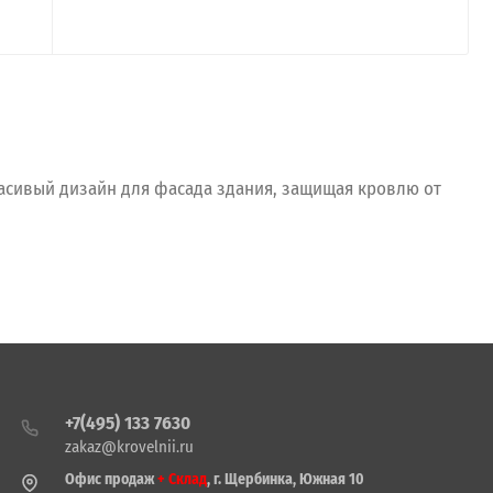
асивый дизайн для фасада здания, защищая кровлю от
+7(495) 133 7630
zakaz@krovelnii.ru
Офис продаж
+ Склад
, г. Щербинка, Южная 10