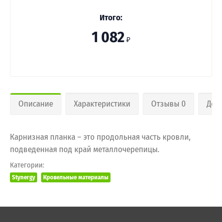
Итого:
1 082
₽
Описание
Характеристики
Отзывы 0
Дос
Карнизная планка – это продольная часть кровли,
подведенная под край металлочерепицы.
Категории:
Stynergy
Кровельные материалы