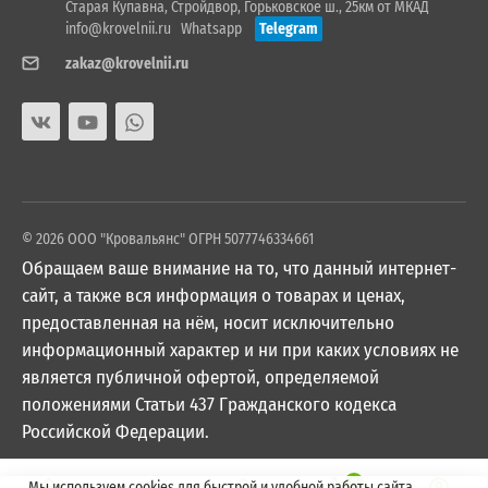
Старая Купавна, Стройдвор, Горьковское ш., 25км от МКАД
info@krovelnii.ru
Whatsapp
Telegram
zakaz@krovelnii.ru
© 2026 ООО "Кровальянс" ОГРН 5077746334661
Обращаем ваше внимание на то, что данный интернет-
сайт, а также вся информация о товарах и ценах,
предоставленная на нём, носит исключительно
информационный характер и ни при каких условиях не
является публичной офертой, определяемой
положениями Статьи 437 Гражданского кодекса
Российской Федерации.
0
Мы используем cookies для быстрой и удобной работы сайта.